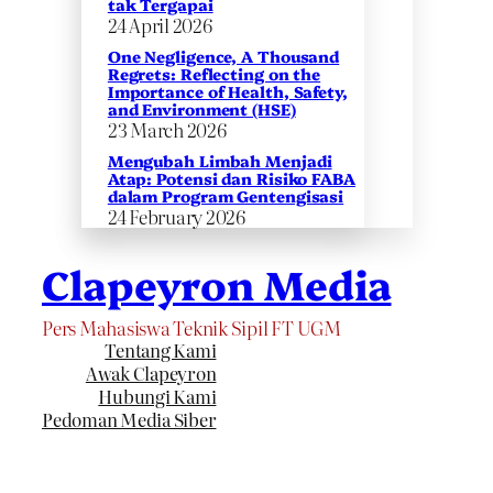
tak Tergapai
24 April 2026
One Negligence, A Thousand
Regrets: Reflecting on the
Importance of Health, Safety,
and Environment (HSE)
23 March 2026
Mengubah Limbah Menjadi
Atap: Potensi dan Risiko FABA
dalam Program Gentengisasi
24 February 2026
Clapeyron Media
Pers Mahasiswa Teknik Sipil FT UGM
Tentang Kami
Awak Clapeyron
Hubungi Kami
Pedoman Media Siber