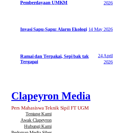
Pemberdayaan UMKM
2026
14 May 2026
Invasi Sapu-Sapu: Alarm Ekologi
24 April
Ramai dan Terpakai, Sepi bak tak
Tergapai
2026
Clapeyron Media
Pers Mahasiswa Teknik Sipil FT UGM
Tentang Kami
Awak Clapeyron
Hubungi Kami
Pedoman Media Siber