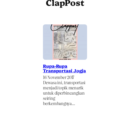
ClapPost
Rupa-Rupa
Transportasi Jogja
16 November 2017
Dewasa ini, transportasi
menjadi topik menarik
untuk diperbincangkan
seiring
berkembangnya…