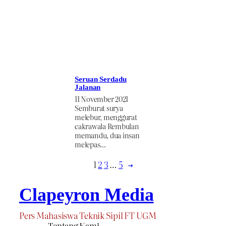
Seruan Serdadu
Jalanan
11 November 2021
Semburat surya
melebur, menggurat
cakrawala Rembulan
memandu, dua insan
melepas…
1
2
3
…
5
→
Clapeyron Media
Pers Mahasiswa Teknik Sipil FT UGM
Tentang Kami