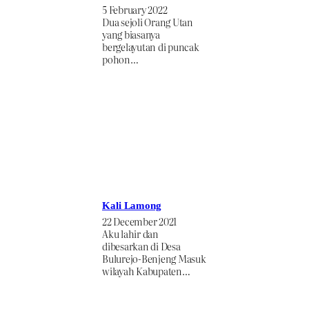
5 February 2022
Dua sejoli Orang Utan
yang biasanya
bergelayutan di puncak
pohon…
Kali Lamong
22 December 2021
Aku lahir dan
dibesarkan di Desa
Bulurejo-Benjeng Masuk
wilayah Kabupaten…