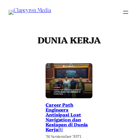
Skip
to
content
DUNIA KERJA
Career Path
Engineers
Antisipasi Lost
Navigation dan
Kesiapan di Dunia
Kerja￼
26 September 2023