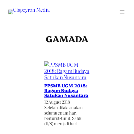
Skip
to
content
GAMADA
PPSMB UGM 2018:
Ragam Budaya
Satukan Nusantara
12 August 2018
Setelah dilaksanakan
selama enam hari
berturut-turut, Sabtu
(11/8) menjadi hari…