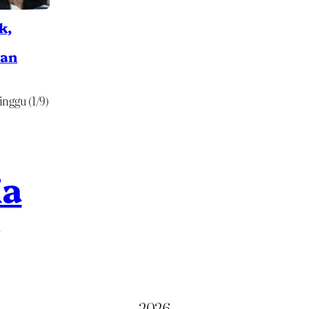
k,
man
nggu (1/9)
ia
M
2026