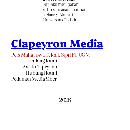
Nitilaku merupakan
salah satu acara tahunan
Keluarga Alumni
Universitas Gadjah…
Clapeyron Media
Pers Mahasiswa Teknik Sipil FT UGM
Tentang Kami
Awak Clapeyron
Hubungi Kami
Pedoman Media Siber
2026