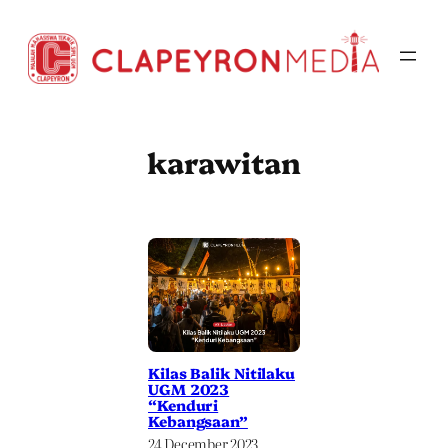
Skip
to
content
karawitan
Kilas Balik Nitilaku
UGM 2023
“Kenduri
Kebangsaan”
24 December 2023