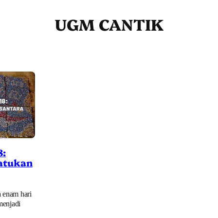
UGM CANTIK
8:
atukan
a enam hari
 menjadi