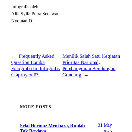
Infografis oleh:
Alfa Syifa Putra Setiawan
Nyoman D
←
Frequently Asked
Menilik Salah Satu Kegiatan
Question Lomba
Prioritas Nasional,
Fotografi dan Infografis
Pembangunan Bendungan
Claproyex #3
Gondang
→
MORE POSTS
31 May
Selat Hormuz Membara, Rupiah
Tak Berdaya
2026