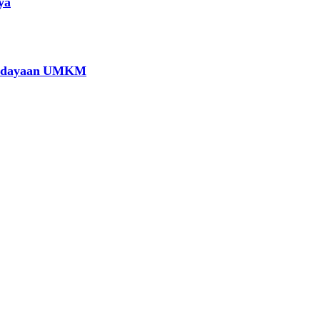
ya
berdayaan UMKM