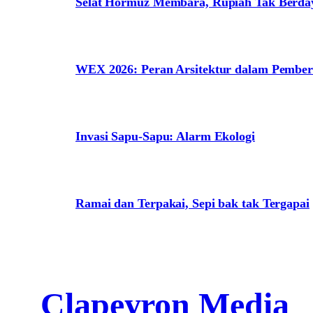
Selat Hormuz Membara, Rupiah Tak Berda
WEX 2026: Peran Arsitektur dalam Pem
Invasi Sapu-Sapu: Alarm Ekologi
Ramai dan Terpakai, Sepi bak tak Tergapai
Clapeyron Media