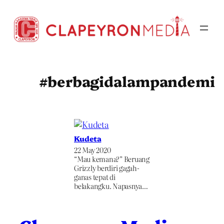
Skip
to
content
#berbagidalampandemi
Kudeta
22 May 2020
“Mau kemana?” Beruang
Grizzly berdiri gagah-
ganas tepat di
belakangku. Napasnya…