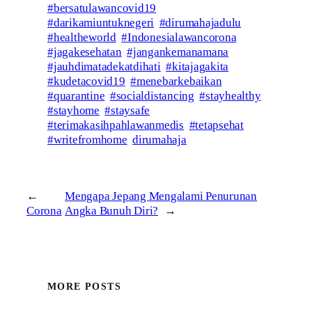
#bersatulawancovid19
#darikamiuntuknegeri
#dirumahajadulu
#healtheworld
#Indonesialawancorona
#jagakesehatan
#jangankemanamana
#jauhdimatadekatdihati
#kitajagakita
#kudetacovid19
#menebarkebaikan
#quarantine
#socialdistancing
#stayhealthy
#stayhome
#staysafe
#terimakasihpahlawanmedis
#tetapsehat
#writefromhome
dirumahaja
←
Mengapa Jepang Mengalami Penurunan
Corona
Angka Bunuh Diri?
→
MORE POSTS