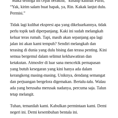
“Maka semoga ini cepat berakhir,” kusalip kalimat Purin,
“Yak, kirim salam buat bapak, ya, Rin. Kakak lanjut dulu.
Permisi.”
Tidak lagi kulihat ekspresi apa yang dikeluarkannya, tidak
perlu topik tadi diperpanjang. Kaki ini sudah melangkah
keluar teras rumah. Tapi, masih akan sepanjang apa lagi
jalan ini akan kami tempuh? Sendiri melangkah dan
terasing di dunia yang dulu bising dan terasa penting. Kini
semua bergemul dalam selimut kekhawatiran dan
ketakutan. Atmosfer di luar sana mencekik pernapasan
yang butuh kesegaran yang kini hanya ada dalam
kerangkeng masing-masing. Uniknya, dendang semangat
dan perjuangan bergelora digemakan. Bertalu-talu. Walau
ada yang berusaha merusak nadanya, percuma saja. Talun
tetap melangit.
Tuhan, temanilah kami. Kabulkan permintaan kami. Demi
negeri ini. Demi kesembuhan bentala ini.