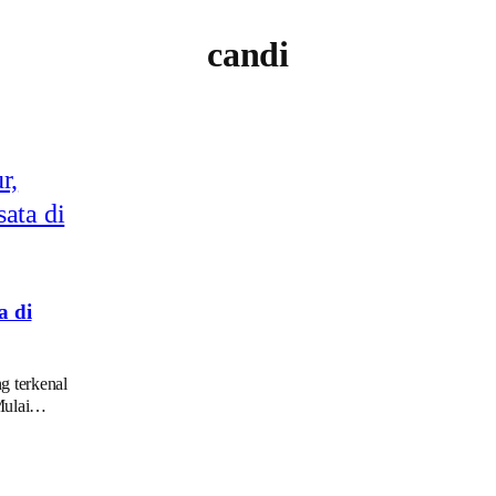
candi
a di
g terkenal
 Mulai…