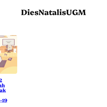
DiesNatalisUGM
2
ah
jak
-19