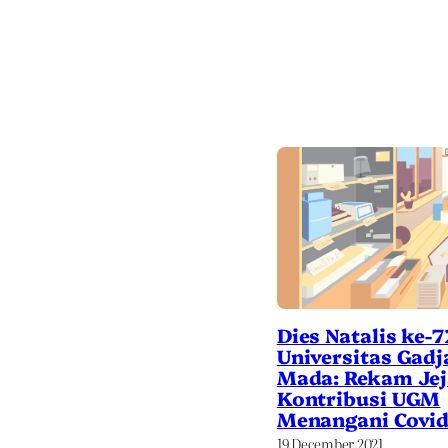
Dies Natalis ke-7
Universitas Gadj
Mada: Rekam Je
Kontribusi UGM
Menangani Covid
19 December 2021