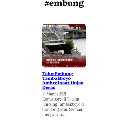
#embung
Talut Embung
Tambakboyo
Ambrol saat Hujan
Deras
14 March 2021
Kamis sore (11/3) talut
Embung Tambakboyo di
Condongcatur, Sleman,
mengalami…