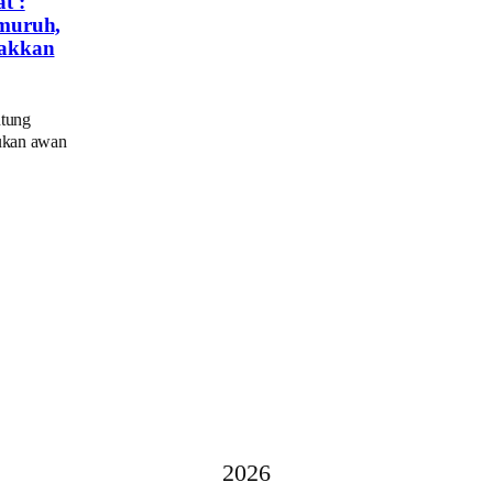
t :
muruh,
Takkan
ntung
ukan awan
2026