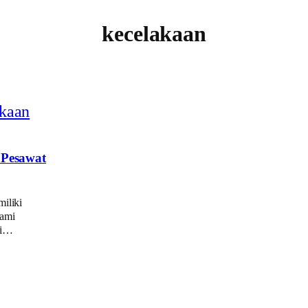
kecelakaan
 Pesawat
miliki
ami
si…