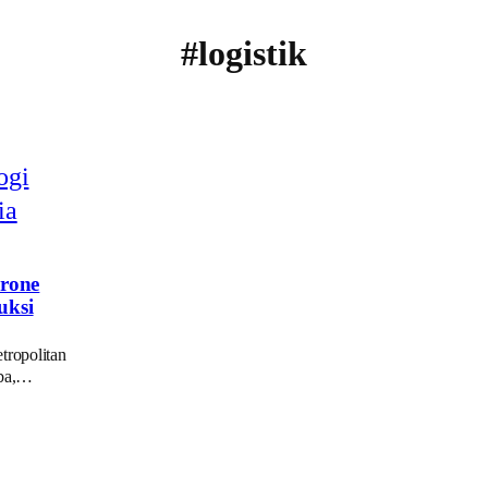
#logistik
Drone
uksi
tropolitan
mba,…