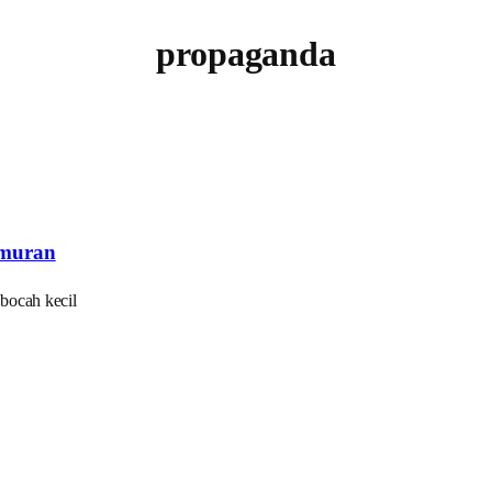
propaganda
muran
ocah kecil