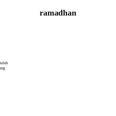
ramadhan
sudah
ang