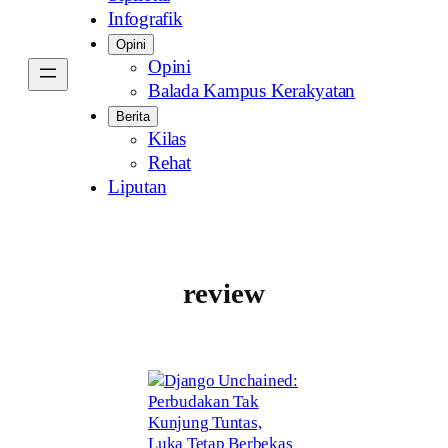
Infografik
Opini
Opini
Balada Kampus Kerakyatan
Berita
Kilas
Rehat
Liputan
review