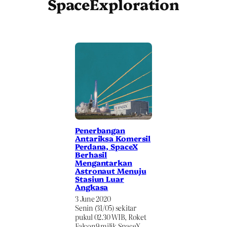
SpaceExploration
Penerbangan
Antariksa Komersil
Perdana, SpaceX
Berhasil
Mengantarkan
Astronaut Menuju
Stasiun Luar
Angkasa
3 June 2020
Senin (31/05) sekitar
pukul 02.30 WIB, Roket
Falcon9 milik SpaceX…