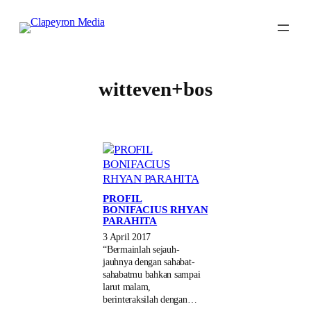
Skip
to
content
witteven+bos
PROFIL
BONIFACIUS RHYAN
PARAHITA
3 April 2017
“Bermainlah sejauh-
jauhnya dengan sahabat-
sahabatmu bahkan sampai
larut malam,
berinteraksilah dengan…