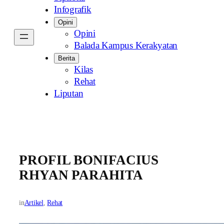
Infografik
Opini
Opini
Balada Kampus Kerakyatan
Berita
Kilas
Rehat
Liputan
PROFIL BONIFACIUS
RHYAN PARAHITA
in
Artikel
, 
Rehat