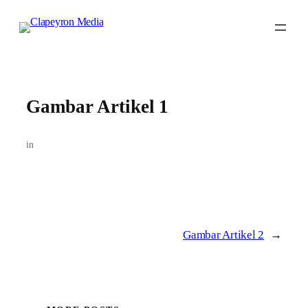
Skip
to
content
Gambar Artikel 1
in
Gambar Artikel 2
→