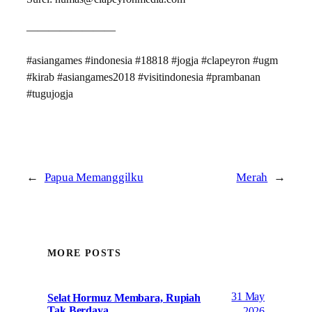
————————
#asiangames #indonesia #18818 #jogja #clapeyron #ugm
#kirab #asiangames2018 #visitindonesia #prambanan
#tugujogja
←
Papua Memanggilku
Merah
→
MORE POSTS
31 May
Selat Hormuz Membara, Rupiah
Tak Berdaya
2026