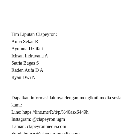
Tim Liputan Clapeyron:
Aulia Sekar R
Ayumna Uzlifati
Ichsan Indrayana A
Satria Bagas S
Raden Aufa D A
Ryan Dwi N
————————
Dapatkan informasi lainnya dengan mengikuti media sosial
kami:
Line: https://line.me/R/ti/p/%40asx6449h
Instagram: @clapeyron.ugm
Laman: clapeyronmedia.com
Surel: humas@clapeyronmedia.com