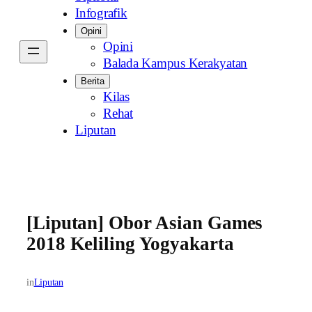
Infografik
Opini
Opini
Balada Kampus Kerakyatan
Berita
Kilas
Rehat
Liputan
[Liputan] Obor Asian Games
2018 Keliling Yogyakarta
in
Liputan