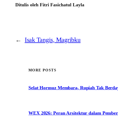
Ditulis oleh Fitri Fasichatul Layla
←
Isak Tangis, Magribku
MORE POSTS
Selat Hormuz Membara, Rupiah Tak Berda
WEX 2026: Peran Arsitektur dalam Pem