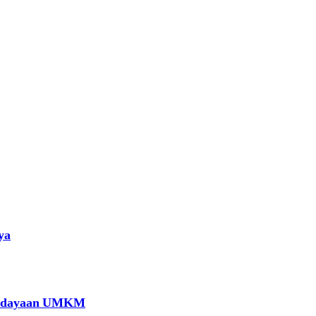
ya
berdayaan UMKM