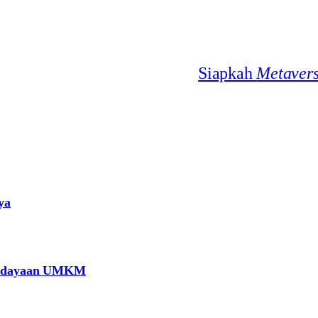
Siapkah
Metaver
ya
berdayaan UMKM