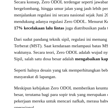
Secara konsep, Zero ODOL terdengar seperti jawaban 
bergelombang, hingga umur jalan yang jauh lebih pe
menjalankan regulasi ini secara nasional sejak Juni 
mendukung adanya regulasi Zero ODOL. Menurut K
17% kecelakaan lalu lintas
juga diatribusikan pada t
Dari sudut pandang teknik sipil, regulasi ini memang
Terberat (MST). Saat kendaraan melampaui batas MST
waktunya. Secara teori, Zero ODOL adalah wujud nya
Sipil, salah satu dosa besar adalah
mengabaikan kapa
Seperti halnya desain yang tak memperhitungkan beba
masyarakat di lapangan.
Meskipun kebijakan Zero ODOL memberikan keuntunga
besar, terutama bagi para sopir truk yang merupakan e
pekerjaan mereka untuk mencari nafkah, merasa bahwa
operasional.