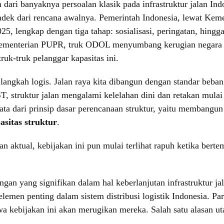
dari banyaknya persoalan klasik pada infrastruktur jalan Ind
ndek dari rencana awalnya. Pemerintah Indonesia, lewat Keme
2025, lengkap dengan tiga tahap: sosialisasi, peringatan, hi
ementerian PUPR, truk ODOL menyumbang kerugian negara
ruk-truk pelanggar kapasitas ini.
 langkah logis. Jalan raya kita dibangun dengan standar beba
, struktur jalan mengalami kelelahan dini dan retakan mula
ta dari prinsip dasar perencanaan struktur, yaitu membangun
sitas struktur
.
n aktual, kebijakan ini pun mulai terlihat rapuh ketika ber
n yang signifikan dalam hal keberlanjutan infrastruktur ja
lemen penting dalam sistem distribusi logistik Indonesia. Par
 kebijakan ini akan merugikan mereka. Salah satu alasan ut