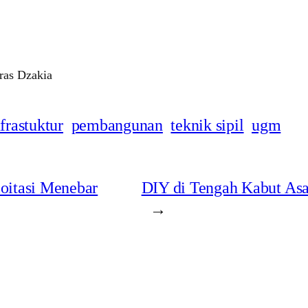
bras Dzakia
nfrastuktur
pembangunan
teknik sipil
ugm
oitasi Menebar
DIY di Tengah Kabut Asa
→