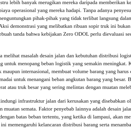
tru lebih banyak merugikan mereka daripada memberikan keu
biaya operasional yang mereka hadapi. Tanpa adanya penyesua
menguntungkan pihak-pihak yang tidak terlibat langsung dalam
Aksi demonstrasi yang melibatkan ribuan sopir truk ini bukan
sebuah tanda bahwa kebijakan Zero ODOL perlu dievaluasi se
elihat masalah desain jalan dan kebutuhan distribusi logistik
ang untuk menopang beban logistik yang semakin meningkat. 
k maupun internasional, membuat volume barang yang harus 
memadai untuk menangani beban angkutan barang yang besar. B
t atau truk besar yang sering melintas dengan muatan melebi
dungi infrastruktur jalan dari kerusakan yang disebabkan o
an muatan semata. Faktor penyebab lainnya adalah desain jala
engan batas beban tertentu, yang ketika di lampaui, akan men
 ini memengaruhi kelancaran distribusi barang serta menamba