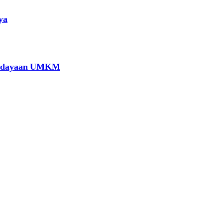
ya
berdayaan UMKM