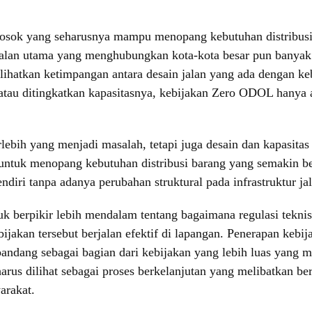
losok yang seharusnya mampu menopang kebutuhan distribusi b
 jalan utama yang menghubungkan kota-kota besar pun banya
hatkan ketimpangan antara desain jalan yang ada dengan kebu
i atau ditingkatkan kapasitasnya, kebijakan Zero ODOL hanya 
ebih yang menjadi masalah, tetapi juga desain dan kapasitas 
 untuk menopang kebutuhan distribusi barang yang semakin 
ndiri tanpa adanya perubahan struktural pada infrastruktur ja
tuk berpikir lebih mendalam tentang bagaimana regulasi tekn
jakan tersebut berjalan efektif di lapangan. Penerapan kebij
andang sebagai bagian dari kebijakan yang lebih luas yang me
us dilihat sebagai proses berkelanjutan yang melibatkan be
arakat.