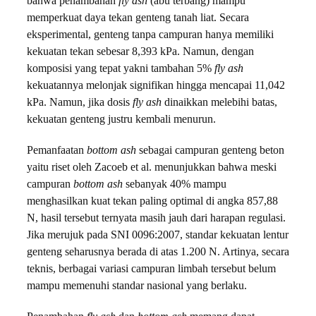
bahwa penambahan
fly ash
(abu terbang) mampu
memperkuat daya tekan genteng tanah liat. Secara
eksperimental, genteng tanpa campuran hanya memiliki
kekuatan tekan sebesar 8,393 kPa. Namun, dengan
komposisi yang tepat yakni tambahan 5%
fly ash
kekuatannya melonjak signifikan hingga mencapai 11,042
kPa. Namun, jika dosis
fly ash
dinaikkan melebihi batas,
kekuatan genteng justru kembali menurun.
Pemanfaatan
bottom ash
sebagai campuran genteng beton
yaitu riset oleh Zacoeb et al. menunjukkan bahwa meski
campuran
bottom ash
sebanyak 40% mampu
menghasilkan kuat tekan paling optimal di angka 857,88
N, hasil tersebut ternyata masih jauh dari harapan regulasi.
Jika merujuk pada SNI 0096:2007, standar kekuatan lentur
genteng seharusnya berada di atas 1.200 N. Artinya, secara
teknis, berbagai variasi campuran limbah tersebut belum
mampu memenuhi standar nasional yang berlaku.