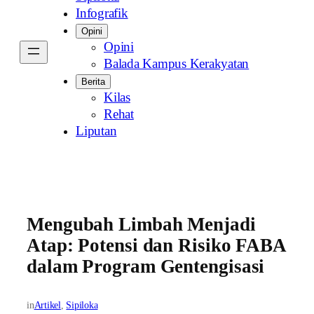
Infografik
Opini
Opini
Balada Kampus Kerakyatan
Berita
Kilas
Rehat
Liputan
Mengubah Limbah Menjadi
Atap: Potensi dan Risiko FABA
dalam Program Gentengisasi
in
Artikel
, 
Sipiloka