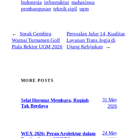
Indonesia
infrastuktur
mahasiswa
pembangunan
teknik sipil
ugm
←
Sorak Gembira
Persoalan Jalur 14, Kualitas
Warnai Turnamen Golf
Layanan Trans Jogja di
Piala Rektor UGM 2026
Ujung Kebijakan
→
MORE POSTS
31 May
Selat Hormuz Membara, Rupiah
Tak Berdaya
2026
24 May
WEX 2026: Peran Arsitektur dalam