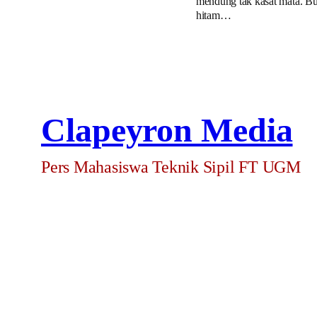
mendung tak kasat mata. B
hitam…
Clapeyron Media
Pers Mahasiswa Teknik Sipil FT UGM