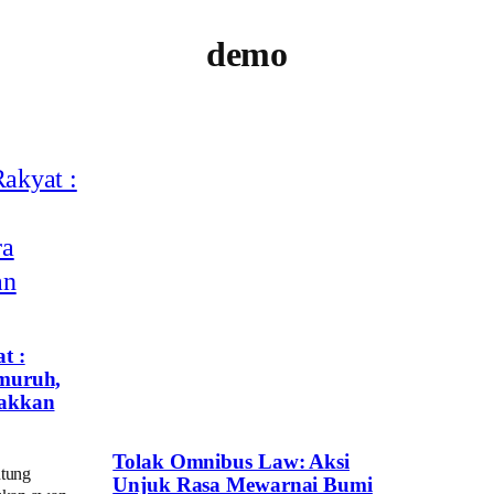
demo
t :
muruh,
Takkan
Tolak Omnibus Law: Aksi
ntung
Unjuk Rasa Mewarnai Bumi