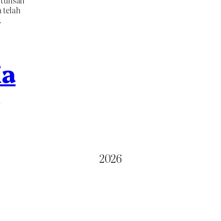
tulisan
 telah
…
ia
M
2026