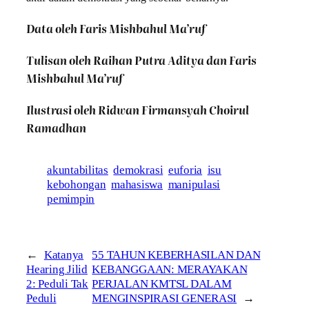
Data oleh Faris Mishbahul Ma’ruf
Tulisan oleh Raihan Putra Aditya dan
Faris
Mishbahul Ma’ruf
Ilustrasi oleh Ridwan Firmansyah Choirul
Ramadhan
akuntabilitas
demokrasi
euforia
isu
kebohongan
mahasiswa
manipulasi
pemimpin
←
Katanya
55 TAHUN KEBERHASILAN DAN
Hearing Jilid
KEBANGGAAN: MERAYAKAN
2: Peduli Tak
PERJALAN KMTSL DALAM
Peduli
MENGINSPIRASI GENERASI
→