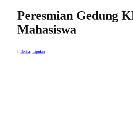
Peresmian Gedung K
Mahasiswa
in
Berita
, 
Liputan