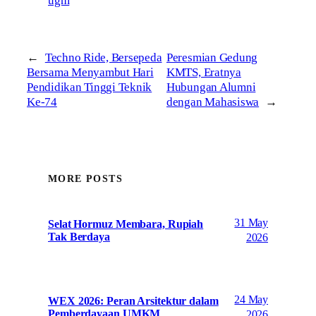
ugm
←
Techno Ride, Bersepeda
Peresmian Gedung
Bersama Menyambut Hari
KMTS, Eratnya
Pendidikan Tinggi Teknik
Hubungan Alumni
Ke-74
dengan Mahasiswa
→
MORE POSTS
31 May
Selat Hormuz Membara, Rupiah
Tak Berdaya
2026
24 May
WEX 2026: Peran Arsitektur dalam
Pemberdayaan UMKM
2026