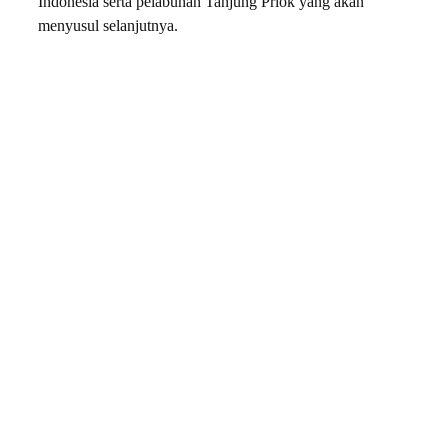
Indonesia serta pelabuhan Tanjung Priok yang akan
menyusul selanjutnya.