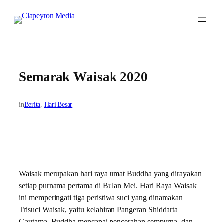
Skip
to
content
Semarak Waisak 2020
in
Berita
, 
Hari Besar
Waisak merupakan hari raya umat Buddha yang dirayakan
setiap purnama pertama di Bulan Mei. Hari Raya Waisak
ini memperingati tiga peristiwa suci yang dinamakan
Trisuci Waisak, yaitu kelahiran Pangeran Shiddarta
Gautama, Buddha mencapai pencerahan sempurna, dan