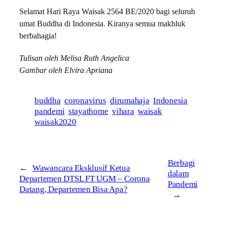
Selamat Hari Raya Waisak 2564 BE/2020 bagi seluruh
umat Buddha di Indonesia. Kiranya semua makhluk
berbahagia!
Tulisan oleh Melisa Ruth Angelica
Gambar oleh Elvira Apriana
buddha
coronavirus
dirumahaja
Indonesia
pandemi
stayathome
vihara
waisak
waisak2020
Berbagi
←
Wawancara Eksklusif Ketua
dalam
Departemen DTSL FT UGM – Corona
Pandemi
Datang, Departemen Bisa Apa?
→