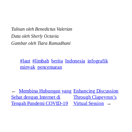
Tulisan oleh Benedictus Valerian
Data oleh Sherly Octavia
Gambar oleh Tiara Ramadhani
#laut
#limbah
berita
Indonesia
infografik
minyak
pencemaran
←
Membina Hubungan yang
Enhancing Discussion
Sehat dengan Internet di
Through Clapeyron’s
Tengah Pandemi COVID-19
Virtual Session
→