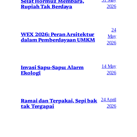
Selat Hormuz Membara,
31 May
Rupiah Tak Berdaya
2026
24
WEX 2026: Peran Arsitektur
May
dalam Pemberdayaan UMKM
2026
Invasi Sapu-Sapu: Alarm
14 May
Ekologi
2026
Ramai dan Terpakai, Sepi bak
24 April
tak Tergapai
2026