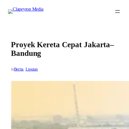
Skip
to
content
Proyek Kereta Cepat Jakarta–
Bandung
in
Berita
, 
Liputan