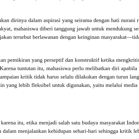
an dirinya dalam aspirasi yang seirama dengan hati nurani r
rakyat, mahasiswa diberi tanggung jawab untuk mendukung se
ebijakan tersebut berlawanan dengan keinginan masyarakat—ti
n pemikiran yang perseptif dan konstruktif ketika mengkrit
. Karena tuntutan itu, mahasiswa perlu melibatkan diri apabil
mpaian kritik tidak harus selalu dilakukan dengan turun lang
ain yang lebih fleksibel untuk digunakan, yaitu melalui medi
h karena itu, etika menjadi salah satu budaya masyarakat Ind
n dalam menjalankan kehidupan sehari-hari sehingga kritik le