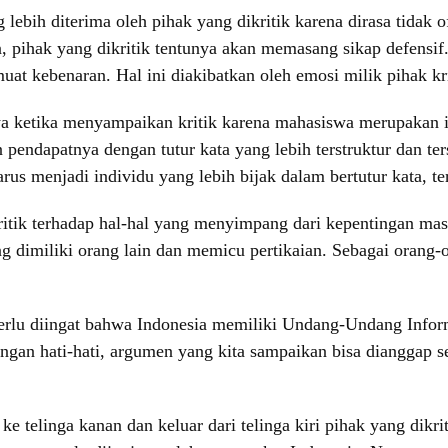
lebih diterima oleh pihak yang dikritik karena dirasa tidak o
 pihak yang dikritik tentunya akan memasang sikap defensif. 
uat kebenaran. Hal ini diakibatkan oleh emosi milik pihak krit
a ketika menyampaikan kritik karena mahasiswa merupakan in
pendapatnya dengan tutur kata yang lebih terstruktur dan t
arus menjadi individu yang lebih bijak dalam bertutur kata, 
ritik terhadap hal-hal yang menyimpang dari kepentingan masy
 dimiliki orang lain dan memicu pertikaian. Sebagai orang-o
erlu diingat bahwa Indonesia memiliki Undang-Undang Informa
ngan hati-hati, argumen yang kita sampaikan bisa dianggap s
ke telinga kanan dan keluar dari telinga kiri pihak yang dikr