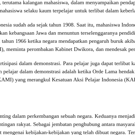
, terutama kalangan mahasiswa, dalam menyampaikan pendapa
ahasiswa selaku kaum terpelajar untuk terlibat dalam keberla
onesia sudah ada sejak tahun 1908. Saat itu, mahasiswa Ind
kan kebangsaan Jawa dan menuntun terselenggaranya pendidik
ada tahun 1966 ketika negara mendapatkan pengaruh buruk a
I), meminta perombakan Kabinet Dwikora, dan mendesak pen
isipasi dalam demonstrasi. Para pelajar juga dapat terlibat k
an pelajar dalam demonstrasi adalah ketika Orde Lama henda
KAMI) yang merangkul Kesatuan Aksi Pelajar Indonesia (KAP
ting dalam perkembangan sebuah negara. Keduanya menjadi c
entingan rakyat. Sebagai jembatan penghubung antara masyar
t mengenai kebijakan-kebijakan yang telah dibuat negara. T