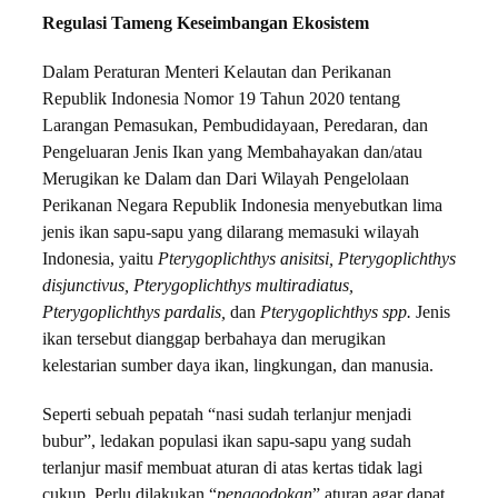
Regulasi Tameng Keseimbangan Ekosistem
Dalam Peraturan Menteri Kelautan dan Perikanan
Republik Indonesia Nomor 19 Tahun 2020 tentang
Larangan Pemasukan, Pembudidayaan, Peredaran, dan
Pengeluaran Jenis Ikan yang Membahayakan dan/atau
Merugikan ke Dalam dan Dari Wilayah Pengelolaan
Perikanan Negara Republik Indonesia menyebutkan lima
jenis ikan sapu-sapu yang dilarang memasuki wilayah
Indonesia, yaitu
Pterygoplichthys anisitsi, Pterygoplichthys
disjunctivus, Pterygoplichthys multiradiatus,
Pterygoplichthys pardalis,
dan
Pterygoplichthys spp.
Jenis
ikan tersebut dianggap berbahaya dan merugikan
kelestarian sumber daya ikan, lingkungan, dan manusia.
Seperti sebuah pepatah “nasi sudah terlanjur menjadi
bubur”, ledakan populasi ikan sapu-sapu yang sudah
terlanjur masif membuat aturan di atas kertas tidak lagi
cukup. Perlu dilakukan “
penggodokan
” aturan agar dapat