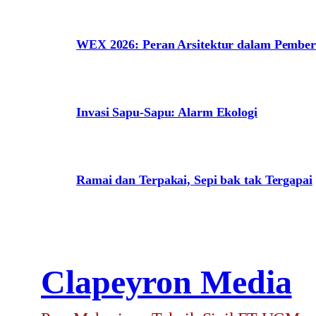
WEX 2026: Peran Arsitektur dalam Pem
Invasi Sapu-Sapu: Alarm Ekologi
Ramai dan Terpakai, Sepi bak tak Tergapai
Clapeyron Media