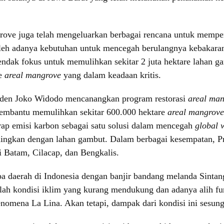
ove juga telah mengeluarkan berbagai rencana untuk memper
 oleh adanya kebutuhan untuk mencegah berulangnya kebakara
ndak fokus untuk memulihkan sekitar 2 juta hektare lahan g
re
areal mangrove
yang dalam keadaan kritis.
iden Joko Widodo mencanangkan program restorasi
areal ma
membantu memulihkan sekitar 600.000 hektare
areal mangrove
p emisi karbon sebagai satu solusi dalam mencegah
global 
dingkan dengan lahan gambut. Dalam berbagai kesempatan, Pr
di Batam, Cilacap, dan Bengkalis.
pa daerah di Indonesia dengan banjir bandang melanda Sintan
dalah kondisi iklim yang kurang mendukung dan adanya alih fu
nomena La Lina. Akan tetapi, dampak dari kondisi ini sesung