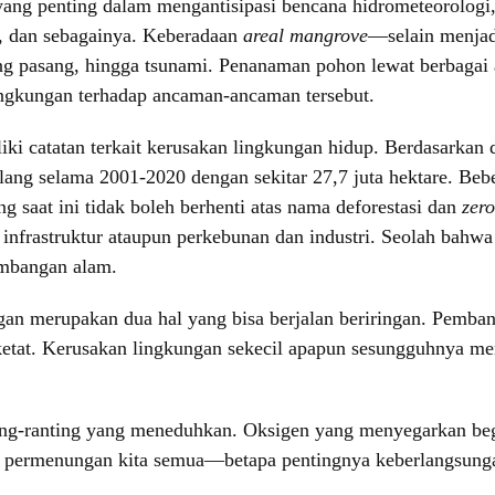
ang penting dalam mengantisipasi bencana hidrometeorologi,
si, dan sebagainya. Keberadaan
areal mangrove
—selain menjad
ng pasang, hingga tsunami. Penanaman pohon lewat berbagai akt
ngkungan terhadap ancaman-ancaman tersebut.
liki catatan terkait kerusakan lingkungan hidup. Berdasarkan
lang selama 2001-2020 dengan sekitar 27,7 juta hektare. Beb
aat ini tidak boleh berhenti atas nama deforestasi dan
zer
k infrastruktur ataupun perkebunan dan industri. Seolah bah
mbangan alam.
an merupakan dua hal yang bisa berjalan beriringan. Pemba
 ketat. Kerusakan lingkungan sekecil apapun sesungguhnya me
ng-ranting yang meneduhkan. Oksigen yang menyegarkan begi
i permenungan kita semua—betapa pentingnya keberlangsunga