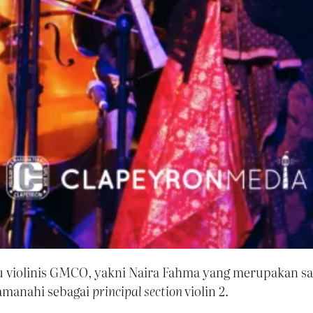
 violinis GMCO, yakni Naira Fahma yang merupakan sa
iamanahi sebagai
principal section
violin 2.