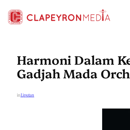
Skip
to
content
Harmoni Dalam Keb
Gadjah Mada Orch
in
Liputan