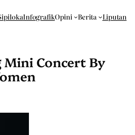
Sipiloka
Infografik
Opini
Berita
Liputan
 Mini Concert By
Women