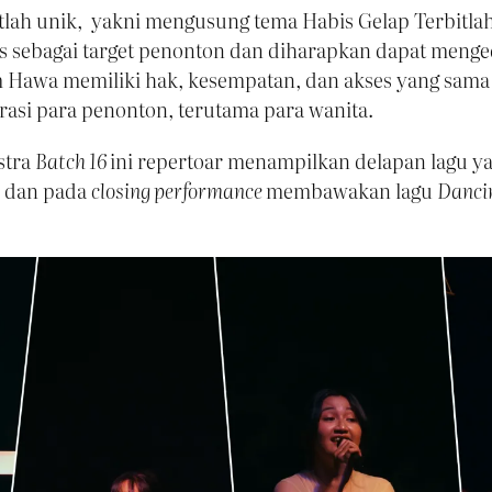
atlah unik, yakni mengusung tema Habis Gelap Terbitla
as sebagai target penonton dan diharapkan dapat meng
Hawa memiliki hak, kesempatan, dan akses yang sama 
asi para penonton, terutama para wanita.
stra
Batch 16
ini repertoar menampilkan delapan lagu y
, dan pada
closing performance
membawakan lagu
Danci