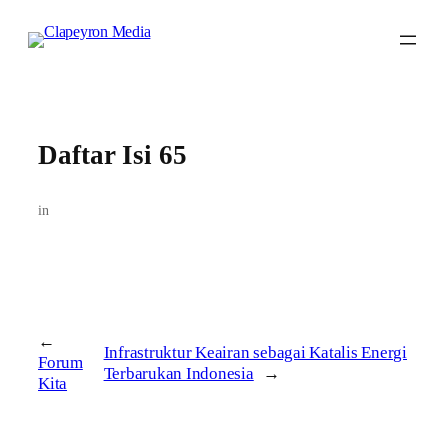
Skip
to
content
Daftar Isi 65
in
←
Infrastruktur Keairan sebagai Katalis Energi
Forum
Terbarukan Indonesia
→
Kita