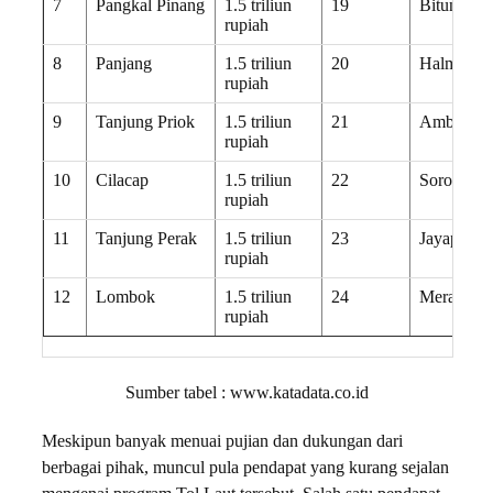
7
Pangkal Pinang
1.5 triliun
19
Bitung
rupiah
8
Panjang
1.5 triliun
20
Halmaher
rupiah
9
Tanjung Priok
1.5 triliun
21
Ambon
rupiah
10
Cilacap
1.5 triliun
22
Sorong
rupiah
11
Tanjung Perak
1.5 triliun
23
Jayapura
rupiah
12
Lombok
1.5 triliun
24
Merauke
rupiah
Sumber tabel : www.katadata.co.id
Meskipun banyak menuai pujian dan dukungan dari
berbagai pihak, muncul pula pendapat yang kurang sejalan