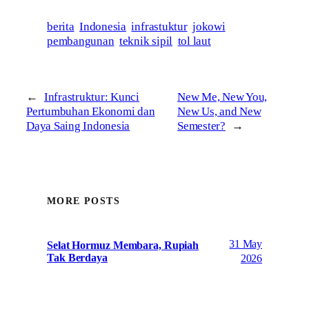
berita
Indonesia
infrastuktur
jokowi
pembangunan
teknik sipil
tol laut
←
Infrastruktur: Kunci
New Me, New You,
Pertumbuhan Ekonomi dan
New Us, and New
Daya Saing Indonesia
Semester?
→
MORE POSTS
31 May
Selat Hormuz Membara, Rupiah
Tak Berdaya
2026