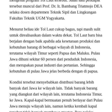
mengenai program Tol Laut tersebut. Salah satu pendapat
tersebut muncul dari Prof. Dr. Ir, Bambang Triatmojo DEA
selaku dosen departemen Teknik Sipil dan Lingkungan
Fakultas Teknik UGM Yogyakarta.
Menurut beliau ide Tol Laut cukup bagus, tapi masih sulit
untuk direalisasikan dalam waktu dekat. Tol Laut baru bisa
berjalan dengan baik apabila ada kese­taraan produksi dan
kebutuhan barang di berbagai wilayah di Indonesia,
terutama wilayah Timur seperti Papua dan Maluku. Pulau
Jawa dihuni sekitar 60 persen dari pen­duduk Indo­ne­sia,
dan merupakan pusat industri dan pertanian. Sehingga
kebutuhan di pulau Jawa jelas berbeda dengan di papua.
Kondisi tersebut menyebabkan distribusi barang lebih
banyak dari Jawa ke wilayah lain. Tidak banyak barang
yang diangkut dari wilayah lain, terutama Indonesia Timur,
ke Jawa. Kapal-kapal bermuatan penuh berlayar dari Pulau
Jawa menuju wilayah lain, namun ketika kembali kapal