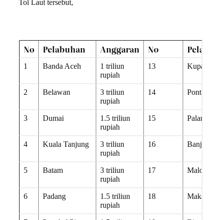
Tol Laut tersebut,
No
Pelabuhan
Anggaran
No
Pelabu
1
Banda Aceh
1 triliun
13
Kupang
rupiah
2
Belawan
3 triliun
14
Pontianak
rupiah
3
Dumai
1.5 triliun
15
Palangkar
rupiah
4
Kuala Tanjung
3 triliun
16
Banjarmas
rupiah
5
Batam
3 triliun
17
Maloy
rupiah
6
Padang
1.5 triliun
18
Makassar
rupiah