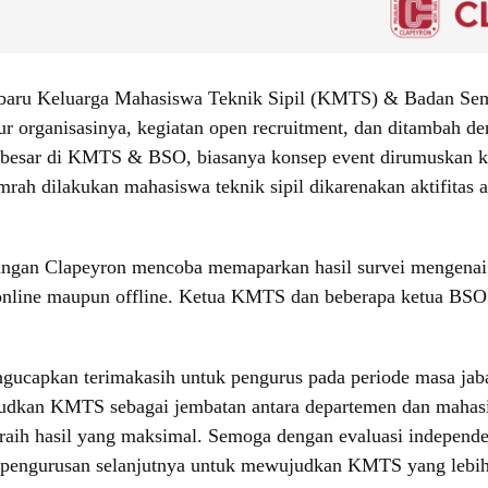
 baru Keluarga Mahasiswa Teknik Sipil (KMTS) & Badan Semi
organisasinya, kegiatan open recruitment, dan ditambah de
 besar di KMTS & BSO, biasanya konsep event dirumuskan ke
mrah dilakukan mahasiswa teknik sipil dikarenakan aktifitas
bangan Clapeyron mencoba memaparkan hasil survei mengena
a online maupun offline. Ketua KMTS dan beberapa ketua BSO
capkan terimakasih untuk pengurus pada periode masa jabat
wujudkan KMTS sebagai jembatan antara departemen dan maha
aih hasil yang maksimal. Semoga dengan evaluasi independe
kepengurusan selanjutnya untuk mewujudkan KMTS yang lebih