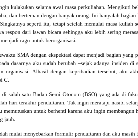
ngin kulakukan selama awal masa perkuliahan. Mengikuti b
, dan berteman dengan banyak orang. Ini hanyalah bagian k
ingkatnya seperti itu, tetapi setelah memulai masa kuliah 
a respon dari lawan bicara sehingga aku lebih sering meras
menjadi ragu untuk berorganisasi.
 sewaktu SMA dengan ekspektasi dapat menjadi bagian yang pe
 pada dasarnya aku sudah berubah –sejak adanya insiden di
an organisasi. Alhasil dengan kepribadian tersebut, aku ak
si C.
di salah satu Badan Semi Otonom (BSO) yang ada di fakultas
dalah hari terakhir pendaftaran. Tak ingin meratapi nasib, s
u memutuskan untuk berhenti karena aku ingin membangun h
g jauh.
udah mulai menyebarkan formulir pendaftaran dan aku masih