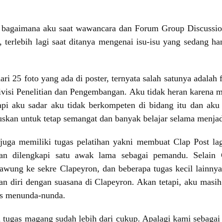
 bagaimana aku saat wawancara dan Forum Group Discussion
 terlebih lagi saat ditanya mengenai isu-isu yang sedang h
 25 foto yang ada di poster, ternyata salah satunya adalah 
ivisi Penelitian dan Pengembangan. Aku tidak heran karena m
api aku sadar aku tidak berkompeten di bidang itu dan aku 
skan untuk tetap semangat dan banyak belajar selama menja
uga memiliki tugas pelatihan yakni membuat Clap Post lagi
dan dilengkapi satu awak lama sebagai pemandu. Selain 
wung ke sekre Clapeyron, dan beberapa tugas kecil lainnya.
n diri dengan suasana di Clapeyron. Akan tetapi, aku masih
us menunda-nunda.
 tugas magang sudah lebih dari cukup. Apalagi kami sebagai