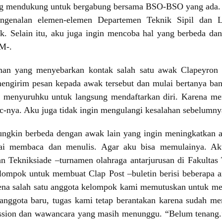
g mendukung untuk bergabung bersama BSO-BSO yang ada. Aku
engenalan elemen-elemen Departemen Teknik Sipil dan L
rik. Selain itu, aku juga ingin mencoba hal yang berbeda da
M-.
man yang menyebarkan kontak salah satu awak Clapeyron d
ngirim pesan kepada awak tersebut dan mulai bertanya ba
ah menyuruhku untuk langsung mendaftarkan diri. Karena me
rec-nya. Aku juga tidak ingin mengulangi kesalahan sebelum
ngkin berbeda dengan awak lain yang ingin meningkatkan 
i membaca dan menulis. Agar aku bisa memulainya. Aku
n Tekniksiade –turnamen olahraga antarjurusan di Fakultas T
lompok untuk membuat Clap Post –buletin berisi beberapa art
ena salah satu anggota kelompok kami memutuskan untuk meng
ggota baru, tugas kami tetap berantakan karena sudah men
sion dan wawancara yang masih menunggu. “Belum tenang.” 