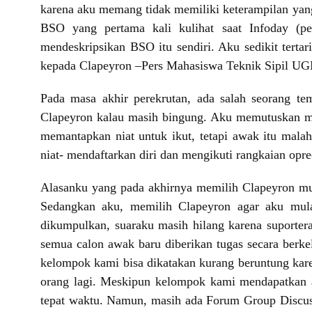
karena aku memang tidak memiliki keterampilan yan
BSO yang pertama kali kulihat saat Infoday (p
mendeskripsikan BSO itu sendiri. Aku sedikit terta
kepada Clapeyron –Pers Mahasiswa Teknik Sipil UG
Pada masa akhir perekrutan, ada salah seorang te
Clapeyron kalau masih bingung. Aku memutuskan me
memantapkan niat untuk ikut, tetapi awak itu mal
niat- mendaftarkan diri dan mengikuti rangkaian op
Alasanku yang pada akhirnya memilih Clapeyron mu
Sedangkan aku, memilih Clapeyron agar aku mula
dikumpulkan, suaraku masih hilang karena suportera
semua calon awak baru diberikan tugas secara berke
kelompok kami bisa dikatakan kurang beruntung kar
orang lagi. Meskipun kelompok kami mendapatkan an
tepat waktu. Namun, masih ada Forum Group Discus