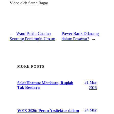
Video oleh Satria Bagas
←
Wani Perih: Catatan
Power Bank Dilarang
Seorang Pemimpin Umum
dalam Pesawat?
→
MORE POSTS
31 May
Selat Hormuz Membara, Rupiah
Tak Berdaya
2026
24 May
WEX 2026: Peran Arsitektur dalam