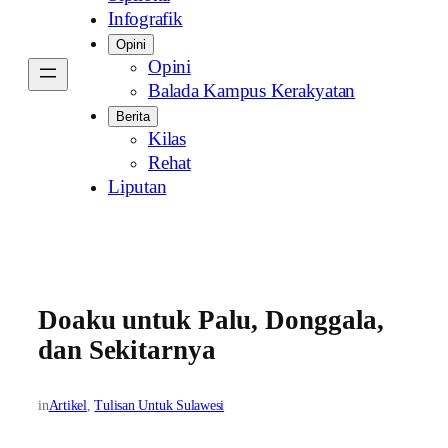
Infografik
Opini
Opini
Balada Kampus Kerakyatan
Berita
Kilas
Rehat
Liputan
Doaku untuk Palu, Donggala,
dan Sekitarnya
in
Artikel
, 
Tulisan Untuk Sulawesi